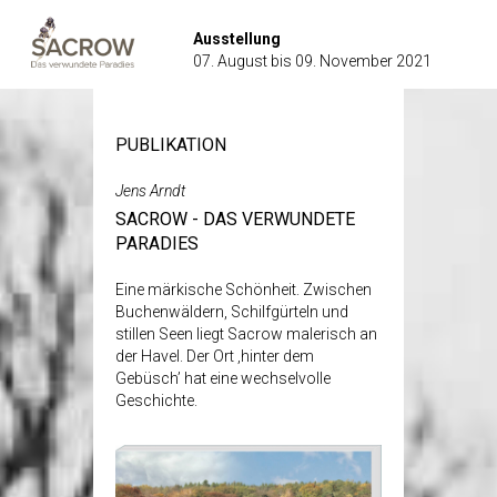
Sacrow
-
Ausstellung
das
07. August bis 09. November 2021
verwundete
Paradies
PUBLIKATION
Jens Arndt
SACROW - DAS VERWUNDETE
PARADIES
Eine märkische Schönheit. Zwischen
Buchenwäldern, Schilfgürteln und
stillen Seen liegt Sacrow malerisch an
der Havel. Der Ort ‚hinter dem
Gebüsch’ hat eine wechselvolle
Geschichte.