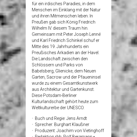
für ein irdisches Paradies, in dem
Menschen im Einklang mit der Natur
und ihren Mitmenschen leben. In
Preußen gab sich König Friedrich
Wilhelm IV. diesem Traum hin.
Gemeinsam mit Peter Joseph Lenné
und Karl Friedrich Schinkel schuf er
Mitte des 19. Jahrhunderts ein
Preußisches Arkadien an der Havel.
Die Landschaft zwischen den
Schlössern und Parks von
Babelsberg, Glienicke, dem Neuen
Garten, Sacrow und der Pfaueninsel
wurde zu einem Gesamtkunstwerk
aus Architektur und Gartenkunst.
Diese Potsdam-Berliner
Kulturlandschaft gehört heute zum
Weltkulturerbe der UNESCO.
Buch und Regie: Jens Arndt
Sprecher: Burghart Klaußner
Produzent: Joachim von Vietinghoff
Redaktion rbb: Rolf Bergmann •